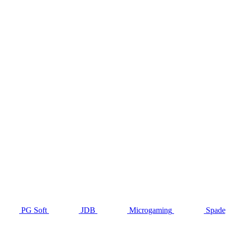
PG Soft
JDB
Microgaming
Spade