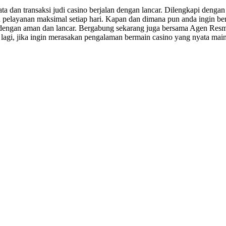
a dan transaksi judi casino berjalan dengan lancar. Dilengkapi dengan
an pelayanan maksimal setiap hari. Kapan dan dimana pun anda ingin b
n dengan aman dan lancar. Bergabung sekarang juga bersama Agen Resmi
a lagi, jika ingin merasakan pengalaman bermain casino yang nyata mai