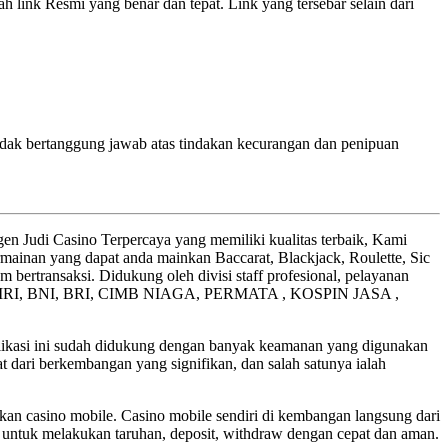
lah link Resmi yang benar dan tepat. Link yang tersebar selain dari
tidak bertanggung jawab atas tindakan kecurangan dan penipuan
en Judi Casino Terpercaya yang memiliki kualitas terbaik, Kami
mainan yang dapat anda mainkan Baccarat, Blackjack, Roulette, Sic
 bertransaksi. Didukung oleh divisi staff profesional, pelayanan
A, MANDIRI, BNI, BRI, CIMB NIAGA, PERMATA , KOSPIN JASA ,
 aplikasi ini sudah didukung dengan banyak keamanan yang digunakan
t dari berkembangan yang signifikan, dan salah satunya ialah
an casino mobile. Casino mobile sendiri di kembangan langsung dari
untuk melakukan taruhan, deposit, withdraw dengan cepat dan aman.