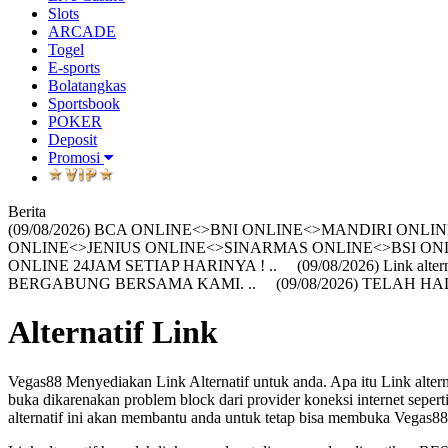
Slots
ARCADE
Togel
E-sports
Bolatangkas
Sportsbook
POKER
Deposit
Promosi
Berita
(09/08/2026)
BCA ONLINE<>BNI ONLINE<>MANDIRI ONLI
ONLINE<>JENIUS ONLINE<>SINARMAS ONLINE<>BSI O
ONLINE 24JAM SETIAP HARINYA ! ..
(09/08/2026)
Link alter
BERGABUNG BERSAMA KAMI. ..
(09/08/2026)
TELAH HA
Alternatif Link
Vegas88 Menyediakan Link Alternatif untuk anda. Apa itu Link alternat
buka dikarenakan problem block dari provider koneksi internet seper
alternatif ini akan membantu anda untuk tetap bisa membuka Vegas88