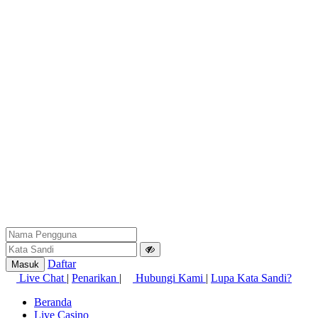
Daftar
Masuk
Live Chat
|
Penarikan
|
Hubungi Kami
|
Lupa Kata Sandi?
Beranda
Live Casino