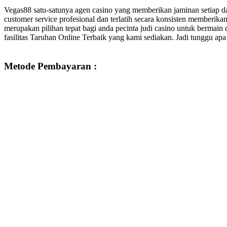
Vegas88 satu-satunya agen casino yang memberikan jaminan setiap dat
customer service profesional dan terlatih secara konsisten memberik
merupakan pilihan tepat bagi anda pecinta judi casino untuk bermai
fasilitas Taruhan Online Terbaik yang kami sediakan. Jadi tunggu ap
Metode Pembayaran :